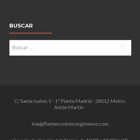
BUSCAR
Buscar:
C/ Santa Isabel, 5 - 1ª Planta Madrid - 28012 Metro:
Antón Martín -
lola@flamencodoloresgimenez.com