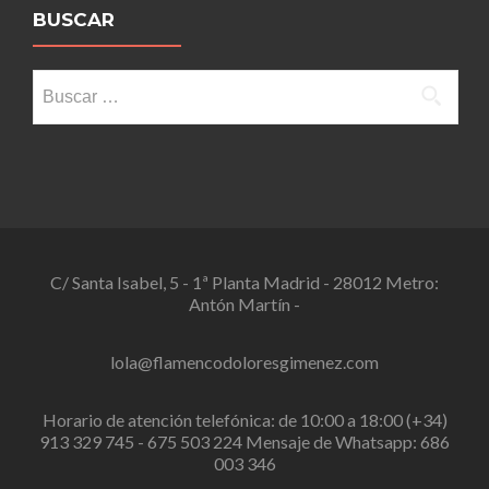
BUSCAR
Buscar:
C/ Santa Isabel, 5 - 1ª Planta Madrid - 28012 Metro:
Antón Martín -
lola@flamencodoloresgimenez.com
Horario de atención telefónica: de 10:00 a 18:00 (+34)
913 329 745 - 675 503 224 Mensaje de Whatsapp: 686
003 346