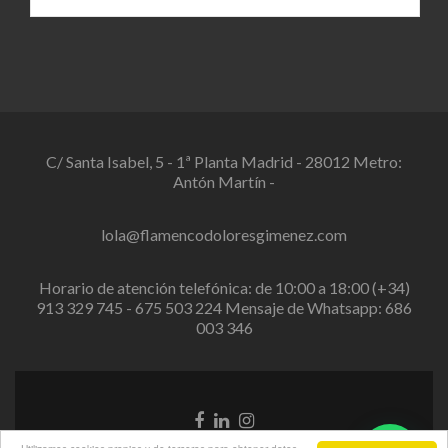
C/ Santa Isabel, 5 - 1ª Planta Madrid - 28012 Metro:
Antón Martín -
lola@flamencodoloresgimenez.com
Horario de atención telefónica: de 10:00 a 18:00 (+34)
913 329 745 - 675 503 224 Mensaje de Whatsapp: 686
003 346
Enlace
Enlace
Enlace
de
de
de